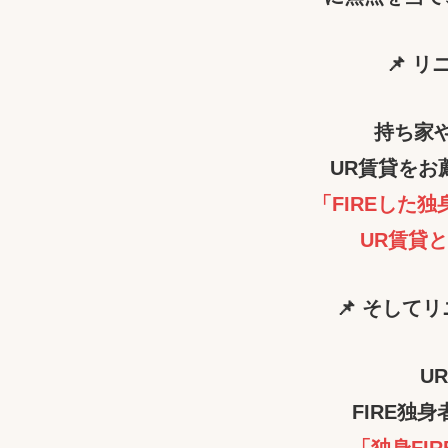
📌 
持ち家
UR賃貸をお
「FIREした
UR賃貸
📌 そして
U
FIRE独