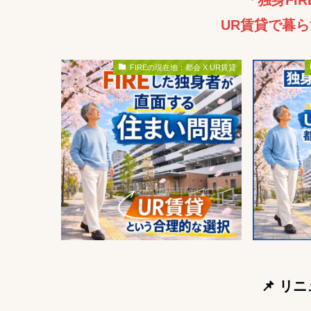
「独身FI
UR賃貸で暮ら
FIREの現在地：都会 X UR賃貸
📌 リ