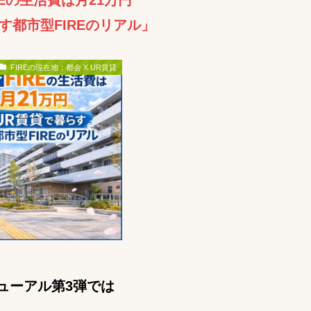
REの生活費は月21万円
す都市型FIREのリアル」
FIREの現在地：都会 X UR賃貸
ニューアル第3弾では