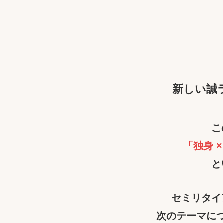
新しい誠
こ
「独身 ×
と
セミリタイ
次のテーマに