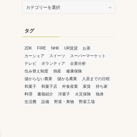
カ
テ
ゴ
リ
タグ
ー
2DK
FIRE
NHK
UR賃貸
お茶
カーシェア
スイーツ
スーパーマーケット
テレビ
ボランティア
企業分析
住み替え制度
倒産
健康保険
儲からない農業
儲かる農業
入居までの日程
和菓子
和菓子店
外食産業
家賃
持ち家
料理
書籍紹介
洋菓子
火災保険
独身
生活費
設備
野菜・果物
野菜工場