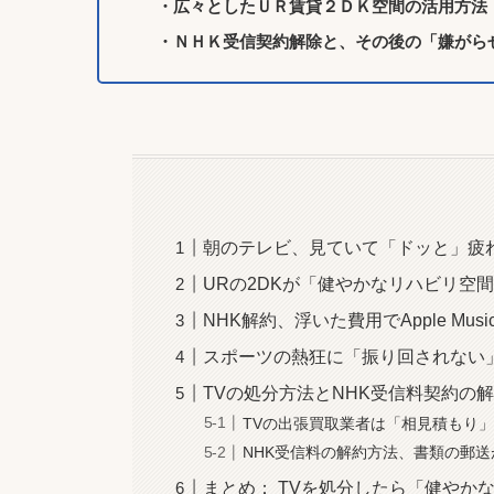
・広々としたＵＲ賃貸２ＤＫ空間の活用方法
・ＮＨＫ受信契約解除と、その後の「嫌がら
朝のテレビ、見ていて「ドッと」疲
URの2DKが「健やかなリハビリ空
NHK解約、浮いた費用でApple Mus
スポーツの熱狂に「振り回されない
TVの処分方法とNHK受信料契約の
TVの出張買取業者は「相見積もり
NHK受信料の解約方法、書類の郵
まとめ： TVを処分したら「健やか