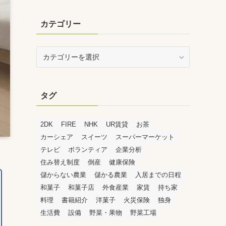
カテゴリー
カ
テ
ゴ
リ
タグ
ー
2DK
FIRE
NHK
UR賃貸
お茶
カーシェア
スイーツ
スーパーマーケット
テレビ
ボランティア
企業分析
住み替え制度
倒産
健康保険
儲からない農業
儲かる農業
入居までの日程
和菓子
和菓子店
外食産業
家賃
持ち家
料理
書籍紹介
洋菓子
火災保険
独身
生活費
設備
野菜・果物
野菜工場