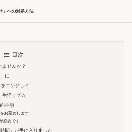
せ」への対処方法
目次
れませんか？
間」に
icをエンジョイ
」生活リズム
解約手順
」をお薦めします
送が必要です
な時間」が手に入りました